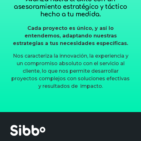
asesoramiento estratégico y táctico
hecho a tu medida.
Cada proyecto es único, y así lo
entendemos, adaptando nuestras
estrategias a tus necesidades específicas.
Nos caracteriza la innovación, la experiencia y
un compromiso absoluto con el servicio al
cliente, lo que nos permite desarrollar
proyectos complejos con soluciones efectivas
y resultados de impacto.